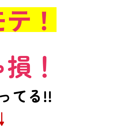
モテ！
ゃ損！
てる!!
↓