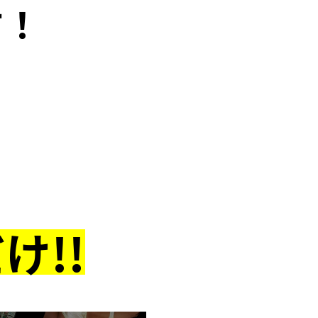
す！
け!!