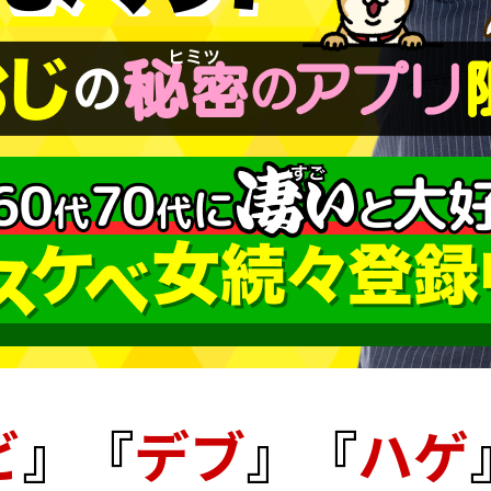
ビ
』『
デブ
』『
ハゲ